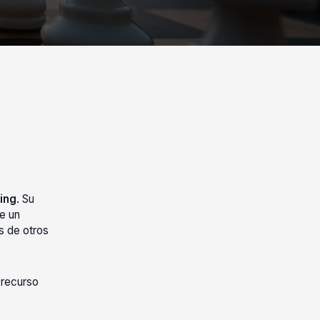
ing
. Su
de un
s de otros
 recurso