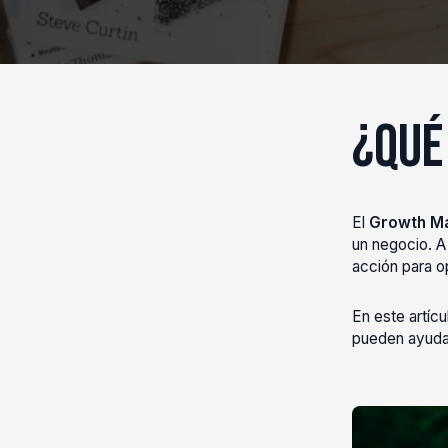
¿Qué
El
Growth Ma
un negocio. A
acción para op
En este artíc
pueden ayudar