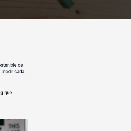
ostenible de
y medir cada
ng
que