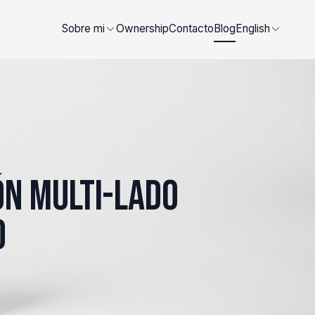
Sobre mi
Ownership
Contacto
Blog
English
n multi-lado
o