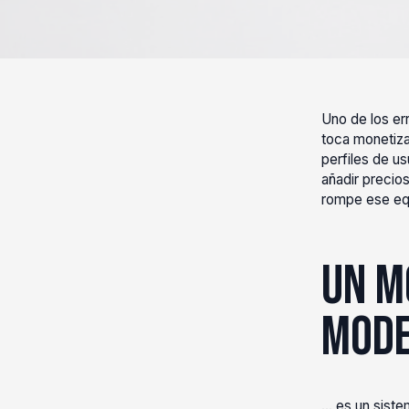
Uno de los e
toca monetiza
perfiles de u
añadir precios
rompe ese equi
Un m
mode
... es un sis