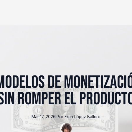
modelos de monetizació
sin romper el product
Mar 17, 2026
·
Por
Fran
López Ballero