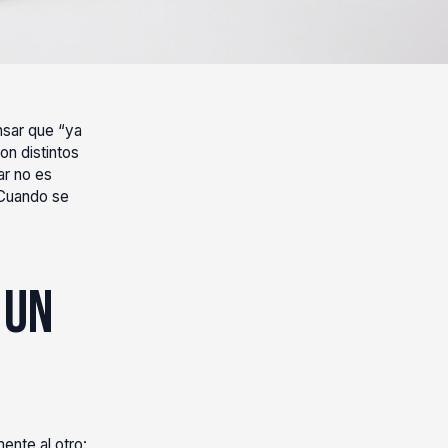
nsar que “ya
on distintos
ar no es
. Cuando se
 un
ente al otro: